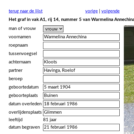
terug naar de lijst
vorige
|
volgende
Het graf in vak A1, rij 14, nummer 5 van Warmelina Annechin
man of vrouw
voornamen
roepnaam
tussenvoegsel
achternaam
partner
beroep
geboortedatum
geboorteplaats
datum overleden
overlijdensplaats
leeftijd
81 jaar
datum begraven