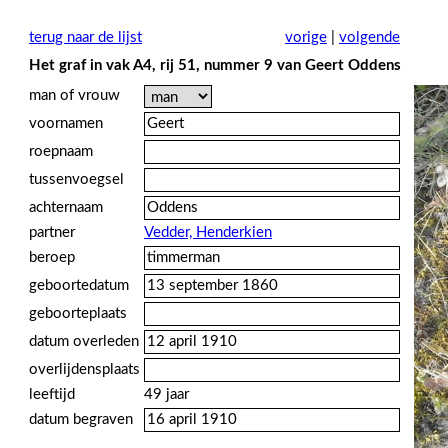
terug naar de lijst
vorige
|
volgende
Het graf in vak A4, rij 51, nummer 9 van Geert Oddens
man of vrouw
voornamen
roepnaam
tussenvoegsel
achternaam
partner
Vedder, Henderkien
beroep
geboortedatum
geboorteplaats
datum overleden
overlijdensplaats
leeftijd
49 jaar
datum begraven