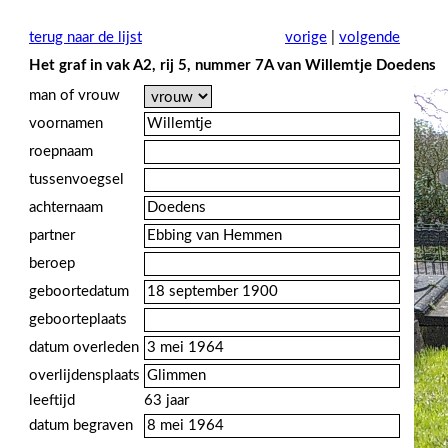
terug naar de lijst
vorige
|
volgende
Het graf in vak A2, rij 5, nummer 7A van Willemtje Doedens
man of vrouw
voornamen
roepnaam
tussenvoegsel
achternaam
partner
beroep
geboortedatum
geboorteplaats
datum overleden
overlijdensplaats
leeftijd
63 jaar
datum begraven